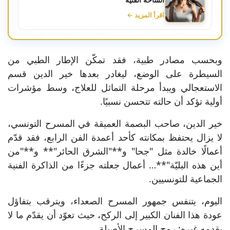
اقرأ المزيد ←
وبحسب مصادر طبية، فقد تمكّن الإطار الطبي من
السيطرة على الوضع، ليغادر بعدها خير الدين قسم
الاستعجالي ويبدأ مرحلة التماثل للعلاج، وسط مؤشرات
أولية تؤكد أن حالته تتحسن نسبيًا.
خير الدين، صاحب البصمة العميقة في المسرح التونسي،
لا يزال يحتفظ بمكانته كأحد أعمدة الفن الرابع، فقد قدّم
أعمالًا خالدة مثل "جحا" و**"الشرق الحائر"** و**"من
أين هذه البليّة"**… أعمال جعلته جزءًا من الذاكرة الفنية
الجماعية للتونسيين.
اليوم، يتنفس جمهور المسرح الصعداء، ويترقب بتفاؤل
عودة هذا الفنان الكبير إلى الركح، حيث تعوّد أن يقدّم ما لا
يقدمه غيره: روح المسرح الأصيلة.