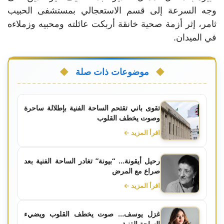
وجه السرعة إلى قسم الاستعجالي بمستشفى الحبيب
ثامر، إثر أزمة صحية خانقة أربكت عائلته ومحبيه وزملاءه
في الميدان.
موضوعات ذات صلة
تقوى باني تقتحم الساحة الفنية بإطلالة ساحرة
وصوت يخطف القلوب
اقرأ المزيد ←
رحيل أيقونة… “بيونة” تغادر الساحة الفنية بعد
صراع مع المرض
اقرأ المزيد ←
غزل يوسف… صوت يخطف القلوب ويضيء
الساحة الفنية