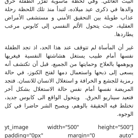
البيت العائلي. وفي لحظة مأسوية تقرّر الطفلة حرق
والدها في ذكرى عيد ميلاده، لتبدأ منذ تلك اللحظة رحلة
عذاب طويلة بين التحقيق الأمني و مستشفى الأمراض
العقلية، حيث يتحول الألم النفسي إلى كابوس مرعب
يطاردها.
غير أن المأساة لم تتوقف عند هذا الحد، اذ تجد الطفلة
نفسها أمام طبيب يستغل هشاشتها النفسية فيغريها
ويوهمها بالعلاج وحمايتها من الجميع، قبل أن تكتشف أنه
يسعى إلى ذبحها واستعمال دمها لفتح الكنوز، في حالة
رمزية للجشع و الخرافة و استغلال الانسان للانسان. فتجد
المريضة نفسها أمام نفس حالة الاستغلال بشكل آخر
فتعيد سيناريو الحرق. ويتحول الواقع الى كابوس جديد،
تختلط فيه الحقيقة بالوهم، ويصبح الشر حاضرا في كل
الوجوه.
[yt_image width="500" height="500"
padding="0px" margin="0 auto"