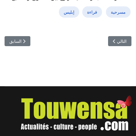
مسرحية
قراءة
إبليس
المقال التالي: هدى بن أحمد تفرض حضورها وتخطف الأضواء في برنامج عف
المقال السابق:
التالي
السابق