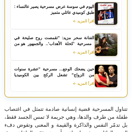
اليوم في سوسة عرض مسرحية يصير عالنساء :
طبق كوميدي عائلي متميز
اقرأ المزيد ←
الفنانة سحر مزيد: "تقمصت روح صليحة في
مسرحية 'كحلة الأهداب'.. والجمهور هو من
منحني صكّ القبول
اقرأ المزيد ←
حين يضحك الوجع… مسرحية "عشرة سنوات
من الزواج" تشعل الركح بين الكوميديا
والتراجيديا
اقرأ المزيد ←
تتناول المسرحية قضية إنسانية صادمة تتمثل في اغتصاب
طفلة من طرف والدها، وهي جريمة لا تمس الجسد فقط،
بل تدمّر النفس والذاكرة والقيمة و المعنى وتقوض دفء