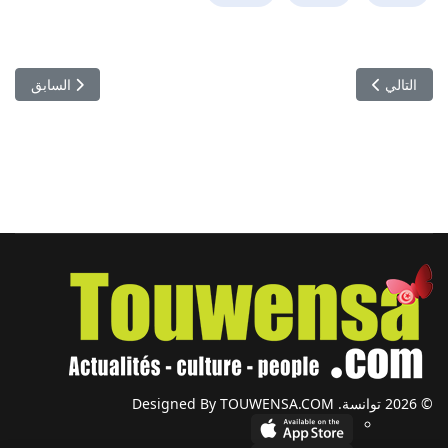
المقال التالي: التمويل والضرائب والرقمنة... ''مبوّب'' يطرح الأسئلة الحيويّ
المقال السابق: 
التالي
السابق
© 2026 توانسة. Designed By TOUWENSA.COM