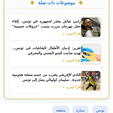
موضوعات ذات صلة
رامي عياش يعتذر لجمهوره في تونس.. إلغاء
حفل مهرجان بنزرت بسبب "خروقات جسيمة"
من المتعهد
اقرأ المزيد ←
تقرير: إدمان الأطفال للشاشات في تونس...
تهديد صامت للنمو النفسي والمعرفي
اقرأ المزيد ←
النادي الإفريقي يقترب من حسم صفقة هجومية
جديدة.. سليمان كوليبالي يصل إلى تونس
اقرأ المزيد ←
تونس
سيارة
منطقة