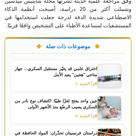
وفق مراجعة علمية حديثة نشرتها مجلة شاينيس ميدسين
وشملت أكثر من 20 دراسة، أصبحت أنظمة الذكاء
الاصطناعي شديدة الدقة لدرجة جعلت استخدامها في
المستشفيات لمساعدة الأطباء على التشخيص واقعًا قريبًا.
موضوعات ذات صلة
اختراق علمي قد يغيّر مستقبل السكري… جهاز
مناعي “هجين” يعيد الأمل
اقرأ المزيد ←
جين واحد يفتح لغزًا طبيًا: اكتشاف نوع نادر من
السكري يصيب الرضّع منذ الأشهر الأولى
اقرأ المزيد ←
دراستان فرنسيتان تحذّران: المواد الحافظة في