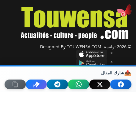
© 2026 توانسة. Designed By TOUWENSA.COM
📤
شارك المقال
شؤون دولية
أحزاب وجمعيات
ضيوف توانسة
حول توانسة
من نحن؟
راسلنا
خريطة الموقع
اتصل بنا