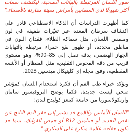
صور اللسان المرتبطة بالبيانات الصحية، ليكتشف سمات
أكثر شيوعًا لدى المصابين بأمراض معينة مقارنة بالأصحاء."
كما أظهرت الدراسات أن الذكاء الاصطناعي قادر على
اكتشاف سرطان المعدة عبر تغيّرات طفيفة في لون
وملمس اللسان، مثل سماكة الطلاء، فقدان اللون في
مناطق محددة، أو ظهور بقع حمراء مرتبطة بالتهابات
الجهاز الهضمي، بدقة تصل إلى 85–90%، وهو مستوى
قريب من دقة الفحوص التقليدية مثل المنظار أو الأشعة
المقطعية، وفق مجلة إي كلينيكال ميدسين 2023.
ويؤكد خبراء طب الفم أن فكرة استخدام اللسان كمؤشر
صحي ليست جديدة، فكما يوضح البروفيسور سامان
وارنكولاسوريا من جامعة كينغز كوليدج لندن:
"اللسان الأملس واللامع قد يشير إلى فقر الدم الناتج عن
نقص الحديد أو فيتامين B12 أو حمض الفوليك، بينما قد
يكون جفافه علامة مبكرة على السكري."