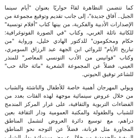
كما تتضمن التظاهرة لقاءً حواريًا بعنوان "أيام سينما
الجبل.. آفاق جديدة"، إلى جانب تقديم وتوقيع مجموعة من
الإصدارات الأدبية والفكرية، من بينها كتاب "أفلام تونسية"
للكاتبة نائلة الغربي، وكتاب "في الصورة الفوتوغرافية:
حكام ومحكومون" للدكتور الهادي خليل، ورواية "من
تباريح الأيام" للروائي ابن الجهة عبد الرزاق السومري،
وكتاب "فوانيس من الأدب التونسي المعاصر" للمنذر
العيني، فضلاً عن المجموعة الشعرية "مائة حالة حب"
للشاعر توفيق الحيوني.
ويولي المهرجان أهمية خاصة للأطفال والناشئة والشباب
من خلال عروض سينمائية موجهة لهذه الفئات بعدد من
الفضاءات التربوية والثقافية، على غرار المركز المندمج
للشباب والطفولة والمكتبة العمومية ودار الثقافة بعين
دراهم، مع توسيع دائرة العروض لتشمل المناطق
المجاورة مثل فرنانة، فضلاً عن التوجه نحو المناطق
الريفية والحدودية من خلال عروض سينمائية بدار الشباب