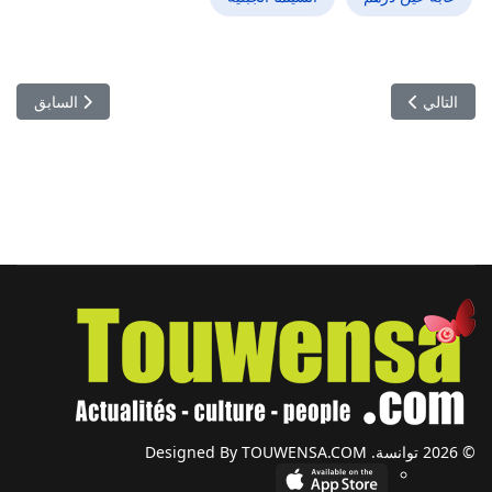
المقال التالي: بروح شارلي شابلن.. وليد الصالحي يفجّر “الكلاش” ويقتحم ال
المقال السابق:
التالي
السابق
© 2026 توانسة. Designed By TOUWENSA.COM