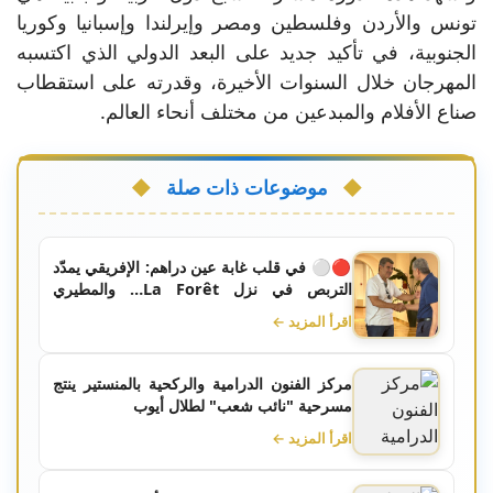
تونس والأردن وفلسطين ومصر وإيرلندا وإسبانيا وكوريا
الجنوبية، في تأكيد جديد على البعد الدولي الذي اكتسبه
المهرجان خلال السنوات الأخيرة، وقدرته على استقطاب
صناع الأفلام والمبدعين من مختلف أنحاء العالم.
موضوعات ذات صلة
🔴⚪ في قلب غابة عين دراهم: الإفريقي يمدّد
التربص في نزل La Forêt… والمطيري
والطياشي يخطفان الأضواء
اقرأ المزيد ←
مركز الفنون الدرامية والركحية بالمنستير ينتج
مسرحية "نائب شعب" لطلال أيوب
اقرأ المزيد ←