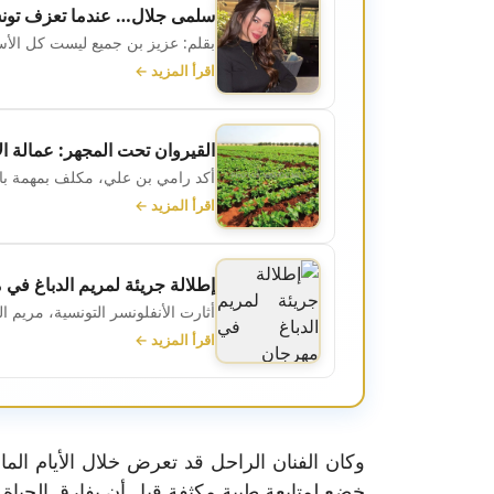
سلمى جلال… عندما تعزف تون
بقلم: عزيز بن جميع ليست كل الأسم
اقرأ المزيد ←
القيروان تحت المجهر: عمالة الأطفا
أكد رامي بن علي، مكلف بمهمة بالمن
اقرأ المزيد ←
إطلالة جريئة لمريم الدباغ في
أثارت الأنفلونسر التونسية، مريم ال
اقرأ المزيد ←
وكان الفنان الراحل قد تعرض خلال الأيام ال
خضع لمتابعة طبية مكثفة قبل أن يفارق الحياة عن عمر ناهز 83 عاماً، بعد أيام قليلة