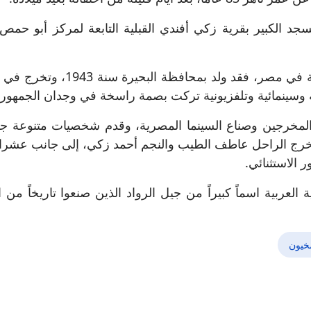
د الكبير بقرية زكي أفندي القبلية التابعة لمركز أبو حمص 
ويُعد عبد العزيز مخيون من أبرز 
 وسينمائية وتلفزيونية تركت بصمة راسخة في وجدان الجمهور 
المخرجين وصناع السينما المصرية، وقدم شخصيات متنوعة جسد
المخرج الراحل عاطف الطيب والنجم أحمد زكي، إلى جانب عشرا
 الاستثنائي.
لعربية اسماً كبيراً من جيل الرواد الذين صنعوا تاريخاً من الإ
مخيون
ر ملاك وعصام الشوالي في حفل استثنائي