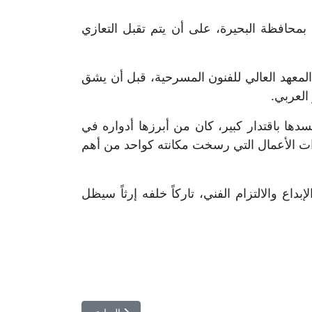
بمحافظة البحيرة، على أن يتم تقبل التعازي
القامات الفنية في مصر، فقد ولد بمحافظة البحيرة سنة 1943، وتخرج في المعهد العالي للفنون المسرحية، قبل أن يشق
العربي.
ها باقتدار كبير، كان من أبرزها أدواره في
ت الأعمال التي رسخت مكانته كواحد من أهم
بداع والالتزام الفني، تاركاً خلفه إرثاً سيظل
المقال السابق: راغب علامة يكشف أسرار 4 عقود من المجد… محطات صادمة ومؤثرة في 