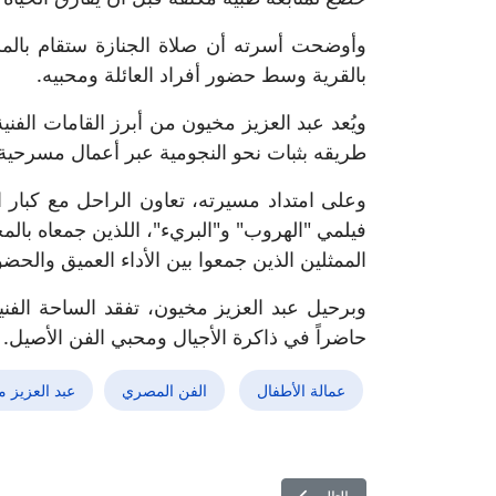
وأوضحت أسرته أن صلاة الجنازة ستقام بالمسج
بالقرية وسط حضور أفراد العائلة ومحبيه.
طريقه بثبات نحو النجومية عبر أعمال مسرحية
وعلى امتداد مسيرته، تعاون الراحل مع كبار 
فيلمي "الهروب" و"البريء"، اللذين جمعاه ب
الممثلين الذين جمعوا بين الأداء العميق والحضور
وبرحيل عبد العزيز مخيون، تفقد الساحة الفنية ا
حاضراً في ذاكرة الأجيال ومحبي الفن الأصيل.
عمالة الأطفال
الفن المصري
عبد العزيز 
المقال التالي: الشاذلي حماص يكسب الرهان ويجمع مني