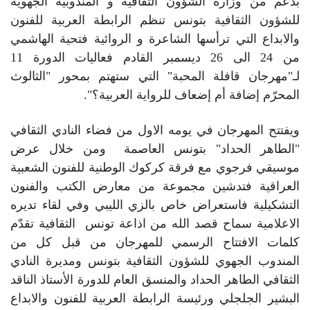
بدعم من وزارة الشؤون الثقافيّة و المندوبية الجهوية
للشؤون الثقافية بتونس تنظم الرابطة العربية للفنون
والابداع التي ترأسها الشاعرة و الروائية فتحية الهاشمي
من 24 الى 26 ديسمبر القادم فعاليات الدورة 11
لـ"مهرجان قافلة المحبة" التي ستهتم بمحور "الثالوث
المحرّم إضافة أم إضعاف للرواية العربية؟".
ويفتتح المهرجان في يومه الاول من فضاء النادي الثقافي
"الطاهر الحداد" بتونس العاصمة ومن خلال عرض
موسيقي فرجوي مع فرقة كركوك الوطنية للفنون الشعبية
العراقية فتدشين مجموعة من معارض الكتب والفنون
التشكيلية فاستعراض خاص بالزي الليبي وفي لقاء تديره
الاعلامية سماح قصد الله من اذاعة تونس الثقافية تقدّم
كلمات الافتتاح الرسمي للمهرجان من قبل كل من
المندوب الجهوي للشؤون الثقافية بتونس ومديرة النادي
الثقافي الطاهر الحداد والمنسق العام للدورة الأستاذ الناقد
البشير الجلجلي ورئيسة الرابطة العربية للفنون والابداع