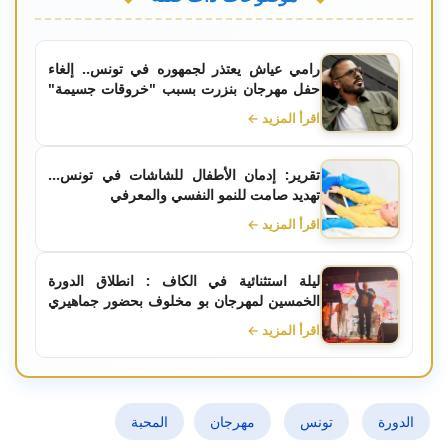
رامي عياش يعتذر لجمهوره في تونس.. إلغاء
حفل مهرجان بنزرت بسبب "خروقات جسيمة"
من المتعهد
اقرأ المزيد ←
تقرير: إدمان الأطفال للشاشات في تونس...
تهديد صامت للنمو النفسي والمعرفي
اقرأ المزيد ←
ليلة استثنائية في الكاف : انطلاق الدورة
الخمسين لمهرجان بو مخلوف بحضور جماهيري
كبير
اقرأ المزيد ←
الدورة
تونس
مهرجان
المحبة