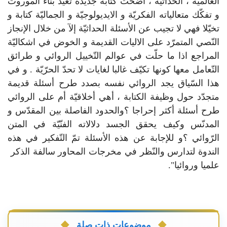
العالميّة ، الحداثيّة ، أضحت كتابة جديدة تعيد بناء الموروث
و تفكّك متعالياته الفكريّة و الايديولوجيّة و الجماليّة كتابة و
تخيّلا فهي لا تجيب عن الأسئلة الحداثيّة إلآ من خلال الإنجاز
النّصي المتمرّد على الاليات القديمة و الخوض في اشكاليّة
المراجع اذا ما حلّت في عوالم التّخييل الروائي و طرائق
التّعامل معها كونها تكيّف غالبا لغايات لا تحدّ الحرّيّة . و في
هذا السّياق يجد الروائي نفسه بصدد طرح أسئلة قديمة
متجدّد حول وظيفة الكتابة ، أهي أخلاقيّة أم على الروائي
طرح أسئلة أكثر إحراجا ؟والحدود الفاصلة بين المقدّس و
المدنّس وكيف يحقق الجسد دلالاته الفنّيّة في المتن
الرّوائي ؟و للإجابة عن هذه الأسئلة تمّ التّفكير في هذه
الندوة لتدارس والنّظر في مخرجات المحاور سالفة الذكر
علميا وروائيا".
موضوعات ذات صلة