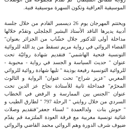
الموسيقية العراقية وتكون السهرة موسيقية فنية.
ويختتم المهرجان يوم 26 ديسمبر القادم من خلال جلسة
أدبية يديرها الناقد الأستاذ البشير الجلجلي وتقدّم خلالها
مداخلة أولى للدكتور جلال خشّاب من الجزائر بعنوان"
الفضاء الروائي في رواية مريم تسقط من يد الله للروائية
التونسية فتحية الهاشمي" فتقديم شهادة روائيّة تحت
عنوان " حديث السياسة و الجسد في رواية - محبوبة -
للروائية التونسية رفيعة بوذينة " تليها شهادة روائية للروائي
المغربي "عزيز شراج" تحت عنوان" الرواية و الثالوث
المحرّم" فمداخلة ثانية للأستاذة نجاح عز الدين تحت
عنوان "الجنس بين الممارسة و الرفض في الخطاب
السردي من خلال روايتي " الرحلة 797 " لطارق الطيب و
" حوش بنات ولدالعمدة " لسناء جعفر"فتقديم وصلات
غنائية تونسية مغربية مع فرقة العودة الملتزمة قم يقدّم
ضيوف شرف الدورة وهم الروائي محمد القاضي والروائي