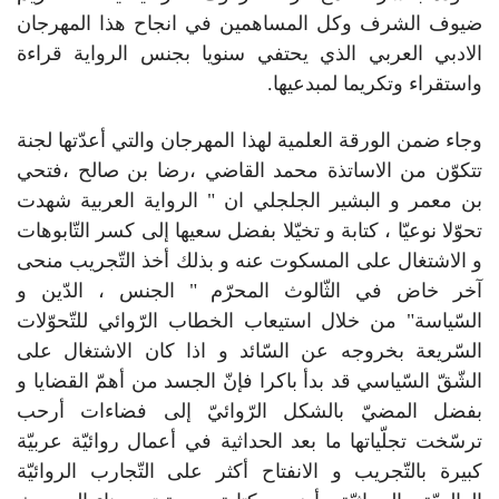
ضيوف الشرف وكل المساهمين في انجاح هذا المهرجان
الادبي العربي الذي يحتفي سنويا بجنس الرواية قراءة
واستقراء وتكريما لمبدعيها.
وجاء ضمن الورقة العلمية لهذا المهرجان والتي أعدّتها لجنة
تتكوّن من الاساتذة محمد القاضي ،رضا بن صالح ،فتحي
بن معمر و البشير الجلجلي ان " الرواية العربية شهدت
تحوّلا نوعيّا ، كتابة و تخيّلا بفضل سعيها إلى كسر التّابوهات
و الاشتغال على المسكوت عنه و بذلك أخذ التّجريب منحى
آخر خاض في الثّالوث المحرّم " الجنس ، الدّين و
السّياسة" من خلال استيعاب الخطاب الرّوائي للتّحوّلات
السّريعة بخروجه عن السّائد و اذا كان الاشتغال على
الشّقّ السّياسي قد بدأ باكرا فإنّ الجسد من أهمّ القضايا و
بفضل المضيّ بالشكل الرّوائيّ إلى فضاءات أرحب
ترسّخت تجلّياتها ما بعد الحداثية في أعمال روائيّة عربيّة
كبيرة بالتّجريب و الانفتاح أكثر على التّجارب الروائيّة