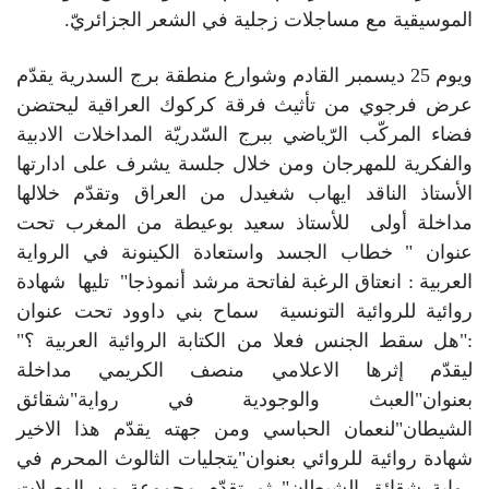
الموسيقية مع مساجلات زجلية في الشعر الجزائريّ.
ويوم 25 ديسمبر القادم وشوارع منطقة برج السدرية يقدّم
عرض فرجوي من تأثيث فرقة كركوك العراقية ليحتضن
فضاء المركّب الرّياضي ببرج السّدريّة المداخلات الادبية
والفكرية للمهرجان ومن خلال جلسة يشرف على ادارتها
الأستاذ الناقد ايهاب شغيدل من العراق وتقدّم خلالها
مداخلة أولى للأستاذ سعيد بوعيطة من المغرب تحت
عنوان " خطاب الجسد واستعادة الكينونة في الرواية
العربية : انعتاق الرغبة لفاتحة مرشد أنموذجا" تليها شهادة
روائية للروائية التونسية سماح بني داوود تحت عنوان
:"هل سقط الجنس فعلا من الكتابة الروائية العربية ؟"
ليقدّم إثرها الاعلامي منصف الكريمي مداخلة
بعنوان"العبث والوجودية في رواية"شقائق
الشيطان"لنعمان الحباسي ومن جهته يقدّم هذا الاخير
شهادة روائية للروائي بعنوان"يتجليات الثالوث المحرم في
رواية شقائق الشيطان" ثم تقدّم مجموعة من الوصلات