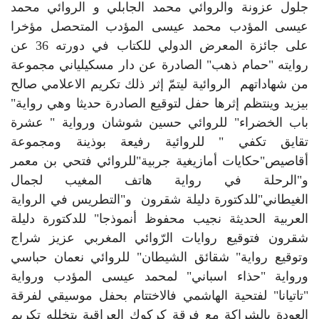
جلول عزونة والروائي محمد الجابلي و الروائي محمد
عيسى المؤدب محمد عيسى المؤدب المتحصل مؤخرا
على جائزة المعرض الدولي للكتاب في دورته 36 عن
روايته "حمام ذهب" الصادرة عن دار مسكيلياني مجموعة
من شهاداتهم الروائية ليتمّ إثر ذلك تكريم الاعلامي صالح
بيزيد وينتظم إثرها حفل لتوقيع الصادرة حديثا وهي رواية"
باب الخضراء" للروائي حسين شوشان ورواية " عشرة
تقايق تكفي " للروائية رفيعة بوذينة ومجموعة
أقاصيص"حكايات أمازيغية جربية"للروائي فتحي بن معمر
و"الرحلة في رواية هاتف المغيب لجمال
الغيطاني"للدكتورة دليلة شقرون و"التطريس في الرواية
العربية الحديثة نجيب محفوظ أنموذجا" للدكتورة دليلة
شقرون فتوقيع روايات الرّوائي المغربي عزيز شراج
وتوقيع رواية" شقائق الشيطان" للروائي نعمان حباسي
ورواية "حذاء اسباني" لمحمد عيسى المؤدب ورواية
"تاتيانا" لفتحية الهاشمي فالاختتام بحفل موسيقي لفرقة
العودة بالشراكة مع فرقة كركوك العراقية يتخلله تكريم