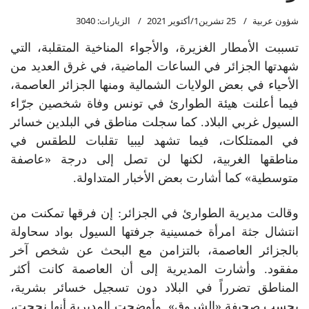
شؤون عربية
25 تشرين1/أكتوير 2021
الزيارات: 3040
تسببت الأمطار الغزيرة، والأجواء المناخية المتقلبة، التي
شهدتها الجزائر في الساعات الماضية، في غرق العديد من
الأحياء في بعض الولايات الشمالية ومنها الجزائر العاصمة،
فيما أعلنت هيئة الطوارئ في تونس وفاة شخصين جرّاء
السيول غربي البلاد. كما سجلت مناطق في البلدين خسائر
في الممتلكات، فيما تشهد ليبيا تقلبات للطقس في
مناطقها الغربية، لكنها لن تصل إلى درجة «عاصفة
متوسطية» كما أشارت بعض الأخبار المتداولة.
وقالت مديرية الطوارئ في الجزائر: إن فرقها تمكنت من
انتشال جثة امرأة خمسينية جرفتها السيول بواد سحاولة
بالجزائر العاصمة، بالتزامن مع البحث عن شخص آخر
مفقود. وأشارت المديرية إلى أن العاصمة كانت أكثر
المناطق تضرراً في البلاد دون تسجيل خسائر بشرية،
بحسب صحيفة «الشروق». وأوضحت المديرية أنها نجحت،