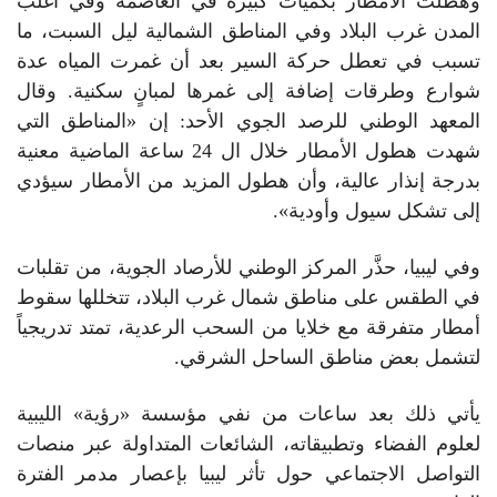
وهطلت الأمطار بكميات كبيرة في العاصمة وفي أغلب
المدن غرب البلاد وفي المناطق الشمالية ليل السبت، ما
تسبب في تعطل حركة السير بعد أن غمرت المياه عدة
شوارع وطرقات إضافة إلى غمرها لمبانٍ سكنية. وقال
المعهد الوطني للرصد الجوي الأحد: إن «المناطق التي
شهدت هطول الأمطار خلال ال 24 ساعة الماضية معنية
بدرجة إنذار عالية، وأن هطول المزيد من الأمطار سيؤدي
إلى تشكل سيول وأودية».
وفي ليبيا، حذَّر المركز الوطني للأرصاد الجوية، من تقلبات
في الطقس على مناطق شمال غرب البلاد، تتخللها سقوط
أمطار متفرقة مع خلايا من السحب الرعدية، تمتد تدريجياً
لتشمل بعض مناطق الساحل الشرقي.
يأتي ذلك بعد ساعات من نفي مؤسسة «رؤية» الليبية
لعلوم الفضاء وتطبيقاته، الشائعات المتداولة عبر منصات
التواصل الاجتماعي حول تأثر ليبيا بإعصار مدمر الفترة