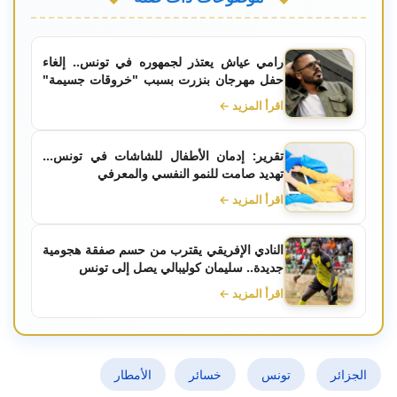
رامي عياش يعتذر لجمهوره في تونس.. إلغاء
حفل مهرجان بنزرت بسبب "خروقات جسيمة"
من المتعهد
اقرأ المزيد ←
تقرير: إدمان الأطفال للشاشات في تونس...
تهديد صامت للنمو النفسي والمعرفي
اقرأ المزيد ←
النادي الإفريقي يقترب من حسم صفقة هجومية
جديدة.. سليمان كوليبالي يصل إلى تونس
اقرأ المزيد ←
الجزائر
تونس
خسائر
الأمطار