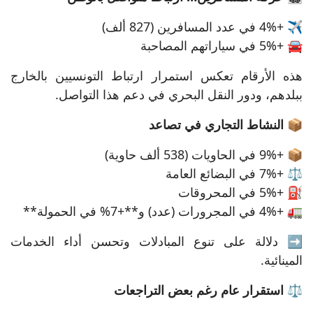
✈️ +4% في عدد المسافرين (827 ألف)
🚘 +5% في سياراتهم المصاحبة
هذه الأرقام تعكس استمرار ارتباط التونسيين بالخارج
ببلدهم، ودور النقل البحري في دعم هذا التواصل.
📦 النشاط التجاري في تصاعد
📦 +9% في الحاويات (538 ألف حاوية)
⚖️ +7% في البضائع العامة
⛽ +5% في المحروقات
🚛 +4% في المجرورات (عدد) و**+7% في الحمولة**
➡️ دلالة على تنوع المبادلات وتحسن أداء الخدمات
المينائية.
⚖️ استقرار عام رغم بعض التراجعات