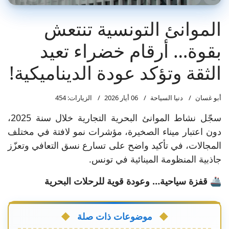
الموانئ التونسية تنتعش
بقوة… أرقام خضراء تعيد
الثقة وتؤكد عودة الديناميكية!
أبو غسان
دنيا السياحة
06 أيار 2026
الزيارات: 454
سجّل نشاط الموانئ البحرية التجارية خلال سنة 2025،
دون اعتبار ميناء الصخيرة، مؤشرات نمو لافتة في مختلف
المجالات، في تأكيد واضح على تسارع نسق التعافي وتعزّز
جاذبية المنظومة المينائية في تونس.
🚢 قفزة سياحية… وعودة قوية للرحلات البحرية
موضوعات ذات صلة