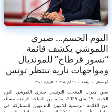
اليوم الحسم… صبري
اللموشي يكشف قائمة
“نسور قرطاج” للمونديال
ومواجهات نارية تنتظر تونس
أبو غسان
رياضة
15 أيار 2026
الزيارات: 262
يعلن مدرب المنتخب التونسي صبري اللموشي اليوم
الجمعة 15 ماي 2026، بداية من الساعة الرابعة مساءً،
عن القائمة الرسمية للاعبين المدعوين للمشاركة في
نهائيات كأس العالم 2026 التي ستقام بالولايات المتحدة