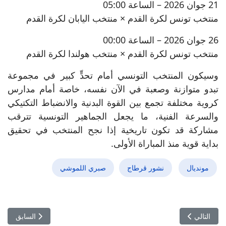
21 جوان 2026 – الساعة 05:00
منتخب تونس لكرة القدم × منتخب اليابان لكرة القدم
26 جوان 2026 – الساعة 00:00
منتخب تونس لكرة القدم × منتخب هولندا لكرة القدم
وسيكون المنتخب التونسي أمام تحدٍّ كبير في مجموعة
تبدو متوازنة وصعبة في الآن نفسه، خاصة أمام مدارس
كروية مختلفة تجمع بين القوة البدنية والانضباط التكتيكي
والسرعة الفنية، ما يجعل الجماهير التونسية تترقب
مشاركة قد تكون تاريخية إذا نجح المنتخب في تحقيق
بداية قوية منذ المباراة الأولى.
مونديال
نشور قرطاج
صبري اللموشي
المقال التالي: فتيات الإفريقي يواصلن الزحف نحو اللقب ويقصين الحمام
المقال السابق:
التالي
السابق