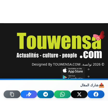
© 2026 توانسة. Designed By TOUWENSA.COM
📤
شارك المقال
شؤون دولية
أحزاب وجمعيات
ضيوف توانسة
حول توانسة
من نحن؟
راسلنا
خريطة الموقع
اتصل بنا