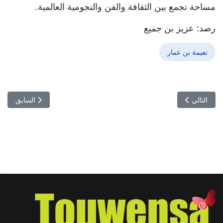
مساحة تجمع بين الثقافة والفن والنجومية العالمية.
رصد: عزيز بن جميع
نعيمة بن عمار
المقال التالي: ميساء باديس تقتنص عرش التنشيط… وتتربع على قمة إعلام الم
المقال السابق:
التالي
السابق