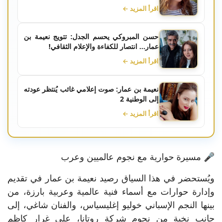
اقرأ المزيد ←
حسن المبروكي يحسم الجدل: تتويج نعيمة بن
عمار… انتصار للكفاءة والإعلام الثقافي!
اقرأ المزيد ←
نعيمة بن عمار: صوت إعلامي غائب يُنتظر عودته
إلى الوطنية 2
اقرأ المزيد ←
🎤 مسيرة حوارية مع نجوم عالميين وعرب
ويُستحضر في هذا السياق رصيد نعيمة بن عمار في تقديم
وإدارة حوارات مع أسماء فنية عالمية وعربية بارزة، من
بينها النجم الإسباني خوليو إغليسياس، والفنان شاغي، إلى
جانب نخبة من نجوم شركة روتانا، على غرار كاظم