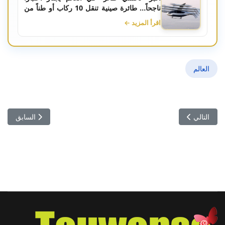
ناجحاً… طائرة صينية تنقل 10 ركاب أو طناً من
البضائع
اقرأ المزيد ←
العالم
المقال التالي: "جبال الظاهر" التونسية تحجز مكانها ضمن أفضل 100 مقصد عالمي للسياحة المستدامة
المقال السابق: 
التالي
السابق