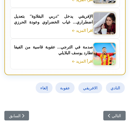
الإفريقي يدخل “دربي البقلاوة” بتعديل
اضطراري… غياب الخضراوي وعودة الحرزي
تُربك الحسابات
اقرأ المزيد ←
صدمة في الترجي… عقوبة قاسية من الفيفا
تطارد يوسف البلايلي
اقرأ المزيد ←
النادي
الافريقي
عقوبة
إلغاء
المقال التالي: النادي الافريقي- اليونسي يحمل المسؤولية لحمودية في ملف 
المقال السابق:
التالي
السابق