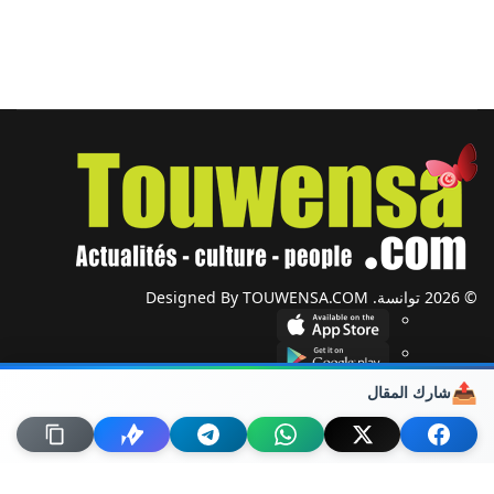
© 2026 توانسة. Designed By TOUWENSA.COM
📤
شارك المقال
شؤون دولية
أحزاب وجمعيات
ضيوف توانسة
حول توانسة
من نحن؟
راسلنا
خريطة الموقع
اتصل بنا