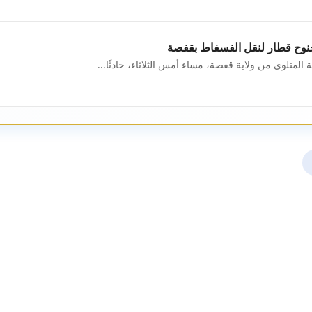
وح قطار لنقل الفسفاط بقفصة
لمتلوي من ولاية قفصة، مساء أمس الثلاثاء، حادثًا...
ود إلى فترة حكم النهضة