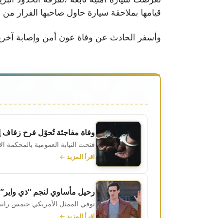
قيامها بملاحقة سيارة حاول صاحبها الفرار من ا
وأسفر الحادث عن وفاة عون أمن وإصابة آخري
وفاة مفاجئة تُحوّل فرح زفاف 
فتحت النيابة العمومية بالمحكمة الابتدائية 
اقرأ المزيد ←
رحيل مأساوي لنجم “ذي واير”… وف
توفي الممثل الأمريكي جيمس رانسون،
اقرأ المزيد ←