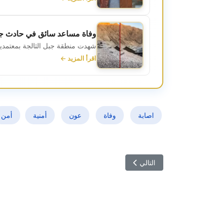
وفاة مساعد سائق في حادث جن
شهدت منطقة جبل الثالجة بمعتمدية ا
اقرأ المزيد ←
اصابة
وفاة
عون
أمنية
أمن
المقال التالي: التحقيق في قضية اللوبينغ يفتح ملفات تع
التالي