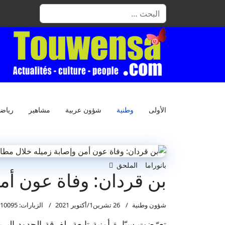
البحث
الأولى
وطنية
شؤون عربية
مشاهير
رياض
بانوراما
الملحق
بن قردان: وفاة عون أمن
شؤون وطنية
26 تشرين1/أكتوير 2021
الزيارات: 10095