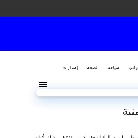
رائب
سياحة
الصحة
إصدارات
نية
تعرّضت سيّارة أمنية تابعة ،لفرقة الحدود البرية للحرس الوطني بالشهبانية ببن قردان، إلى حادث إنقلاب بعد ظهر اليوم الثلاثاء 26 اكتوبر 2021، وذلك أثناء