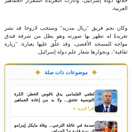
خلالها دولة إسرائيل، وأثارت التغريدة استفزاز الجماهير
العربية.
وكان نجم فريق "ريال مدريد" ومنتخب لاروخا قد نشر
تغريدةً له تظهر بها صورته وهو يطل من شرفة فندق
مواجه للمسجد الأقصى، وقد علّق عليها بعبارة: "زيارة
ثقافية"، وبجوارها شعار علم دولة إسرائيل.
موضوعات ذات صلة
لطفي القلمامي يدق ناقوس الخطر: الكرة
التونسية تختنق... ولا بد من إعادة الجماهير
وإنقاذ الأندية
اقرأ المزيد ←
صدمة في عائلة الترجي… وفاة مايكل إينرامو
إثر نوبة قلبية تهزّ الجماهير