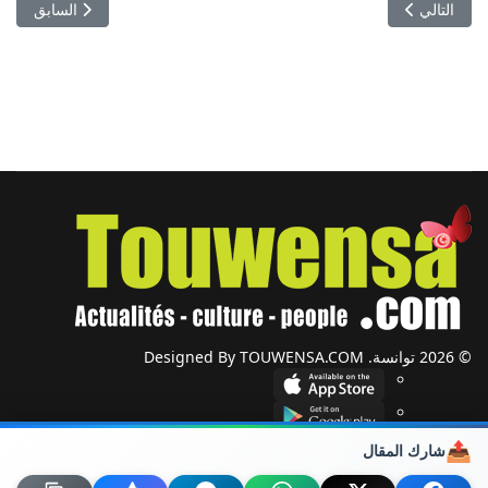
المقال التالي: كيم كارداشيان تنصح ترامب
المقال السابق:
التالي
السابق
© 2026 توانسة. Designed By TOUWENSA.COM
📤
شارك المقال
شؤون دولية
أحزاب وجمعيات
ضيوف توانسة
حول توانسة