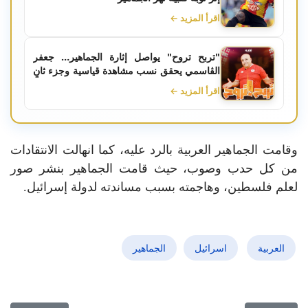
اقرأ المزيد ←
"تربح تروح" يواصل إثارة الجماهير… جعفر
الڨاسمي يحقق نسب مشاهدة قياسية وجزء ثانٍ
في الأفق
اقرأ المزيد ←
وقامت الجماهير العربية بالرد عليه، كما انهالت الانتقادات
من كل حدب وصوب، حيث قامت الجماهير بنشر صور
لعلم فلسطين، وهاجمته بسبب مساندته لدولة إسرائيل.
العربية
اسرائيل
الجماهير