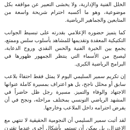
الخلل الفنية والإدارية، ولا يخشى التعبير عن مواقفه بكل
موضوعية، وهو ما أكسبه احترام شريحة واسعة من
المتابعين والجماهير الرياضية.
كما يتميز حضوره الإعلامي بقدرته على تبسيط الجوانب
التكتيكية المعقدة وتقديمها للمشاهد بأسلوب سلس وممتع،
يجمع بين الخبرة الفنية والحس النقدي وروح الدعابة،
ليصبح من الأسماء التي ينتظر الجمهور ظهورها في
البرامج الرياضية الكبرى.
إن تكريم سمير السليمي اليوم لا يمثل فقط احتفاءً بلاعب
سابق أو محلل ناجح، بل هو اعتراف بمسيرة كاملة عنوانها
الاجتهاد والوفاء والتميز. مسيرة رجل ظل حاضراً في
المشهد الرياضي التونسي بمختلف مراحله، ونجح في أن
يفرض احترامه داخل الملاعب وخارجها.
لقد أثبت سمير السليمي أن النجومية الحقيقية لا تنتهي مع
الاعتزال، بل يمكن أن تستمر بأشكال أخرى عندما تقترن