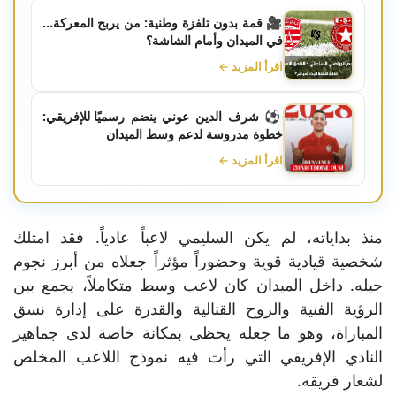
🎥 قمة بدون تلفزة وطنية: من يربح المعركة…
في الميدان وأمام الشاشة؟
اقرأ المزيد ←
⚽ شرف الدين عوني ينضم رسميًا للإفريقي:
خطوة مدروسة لدعم وسط الميدان
اقرأ المزيد ←
منذ بداياته، لم يكن السليمي لاعباً عادياً. فقد امتلك
شخصية قيادية قوية وحضوراً مؤثراً جعلاه من أبرز نجوم
جيله. داخل الميدان كان لاعب وسط متكاملاً، يجمع بين
الرؤية الفنية والروح القتالية والقدرة على إدارة نسق
المباراة، وهو ما جعله يحظى بمكانة خاصة لدى جماهير
النادي الإفريقي التي رأت فيه نموذج اللاعب المخلص
لشعار فريقه.