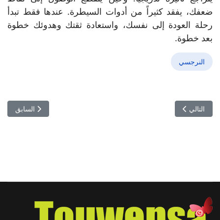
ضعفك، يفقد كثيراً من أدوات السيطرة. عندها فقط تبدأ
رحلة العودة إلى نفسك، واستعادة ثقتك وهدوئك خطوة
بعد خطوة.
النرجسي
المقال التالي: تحت شعار النهوض بصحة الأم والطفل… اليوم العلمي الخام
المقال السابق:
التالي
السابق