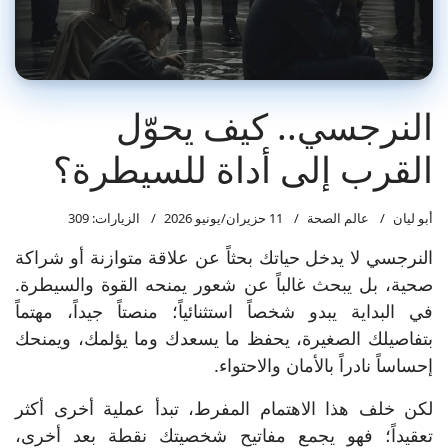
النرجسي.. كيف يحوّل
القرب إلى أداة للسيطرة؟
أبو ليان
عالم الصحة
11 حزيران/يونيو 2026
الزيارات: 309
النرجسي لا يدخل حياتك بحثاً عن علاقة متوازنة أو شراكة
صحية، بل يبحث غالباً عن شعور يمنحه القوة والسيطرة.
في البداية يبدو شخصاً استثنائياً؛ منصتاً جيداً، مهتماً
بتفاصيلك الصغيرة، يحفظ ما يسعدك وما يؤلمك، ويمنحك
إحساساً نادراً بالأمان والاحتواء.
لكن خلف هذا الاهتمام المفرط، تبدأ عملية أخرى أكثر
تعقيداً؛ فهو يجمع مفاتيح شخصيتك نقطة بعد أخرى،