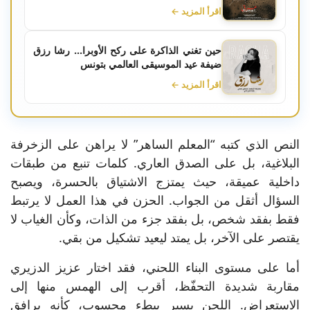
اقرأ المزيد ←
حين تغني الذاكرة على ركح الأوبرا... رشا رزق
ضيفة عيد الموسيقى العالمي بتونس
اقرأ المزيد ←
النص الذي كتبه “المعلم الساهر” لا يراهن على الزخرفة
البلاغية، بل على الصدق العاري. كلمات تنبع من طبقات
داخلية عميقة، حيث يمتزج الاشتياق بالحسرة، ويصبح
السؤال أثقل من الجواب. الحزن في هذا العمل لا يرتبط
فقط بفقد شخص، بل بفقد جزء من الذات، وكأن الغياب لا
يقتصر على الآخر، بل يمتد ليعيد تشكيل من بقي.
أما على مستوى البناء اللحني، فقد اختار عزيز الدزيري
مقاربة شديدة التحفّظ، أقرب إلى الهمس منها إلى
الاستعراض. اللحن يسير ببطء محسوب، كأنه يرافق