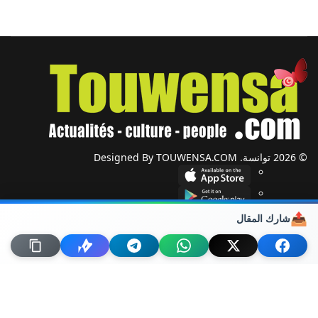
© 2026 توانسة. Designed By TOUWENSA.COM
📤
شارك المقال
شؤون دولية
أحزاب وجمعيات
ضيوف توانسة
حول توانسة
من نحن؟
راسلنا
خريطة الموقع
اتصل بنا