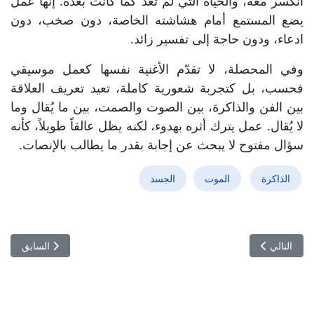
انكسر معه، والحياة التي لم تعد كما كانت بعده. إنها عمل
يضع المستمع أمام هشاشته الخاصة، دون صخب، دون
ادعاء، ودون حاجة إلى تفسير زائد.
وفي المحصلة، لا تقدّم الأغنية نفسها كعمل موسيقي
فحسب، بل كتجربة شعورية كاملة، تعيد تعريف العلاقة
بين الفن والذاكرة، بين الصوت والصمت، بين ما يُقال وما
لا يُقال. عمل يترك أثره بهدوء، لكنه يظل عالقاً طويلاً، كأنه
سؤال مفتوح لا يبحث عن إجابة بقدر ما يطالب بالإنصات.
الذاكرة
الموت
الجسد
المقال التالي: "عرق".. حين يتحوّل الجسد إلى لغة والروح إلى مسرح
المقال السابق:
التالي
السابق