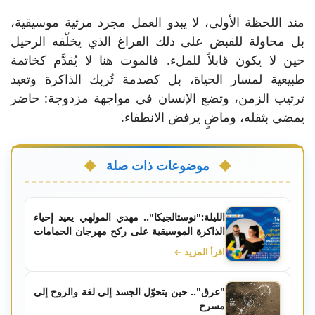
منذ اللحظة الأولى، لا يبدو العمل مجرد مرثية موسيقية،
بل محاولة للقبض على ذلك الفراغ الذي يخلّفه الرحيل
حين لا يكون قابلاً للملء. فالموت هنا لا يُقدَّم كخاتمة
طبيعية لمسار الحياة، بل كصدمة تُربك الذاكرة وتعيد
ترتيب الزمن، وتضع الإنسان في مواجهة مزدوجة: حاضر
يمضي بثقله، وماضٍ يرفض الانطفاء.
موضوعات ذات صلة
الليلة:"نوستالجيكا".. مهدي المولهي يعيد إحياء
الذاكرة الموسيقية على ركح مهرجان الحمامات
الدولي
اقرأ المزيد ←
"عرق".. حين يتحوّل الجسد إلى لغة والروح إلى
مسرح